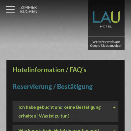
ZIMMER
BUCHEN
Weitere Hotels auf
Google Maps anzeigen
Hotelinformation / FAQ's
Reservierung / Bestätigung
Ich habe gebucht und keine Bestätigung
+
erhalten! Was ist zu tun?
Wie kann ich ein Hotelzimmer buchen?
+